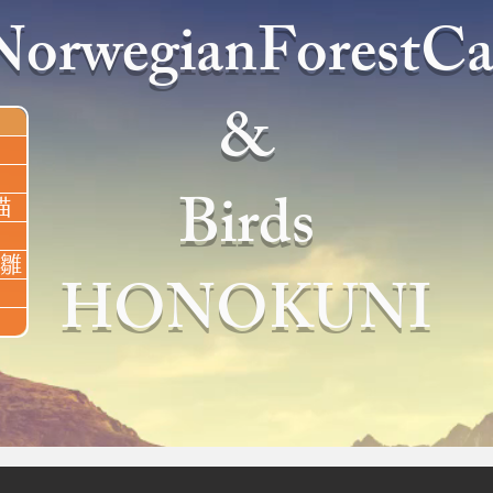
NorwegianForestCa
&
Birds
猫
雛
HONOKUNI