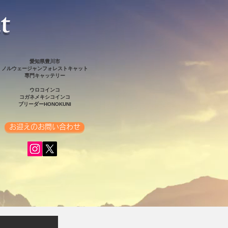
t
​愛知県豊川市
ノルウェージャンフォレストキャット
専門キャッテリー
ウロコインコ
コガネメキシコインコ
ブリーダーHONOKUNI
お迎えのお問い合わせ